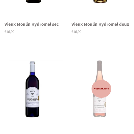
Vieux Moulin Hydromel sec
Vieux Moulin Hydromel doux
Normaler
€16,99
Normaler
€16,99
Preis
Preis
AUSVERKAUFT