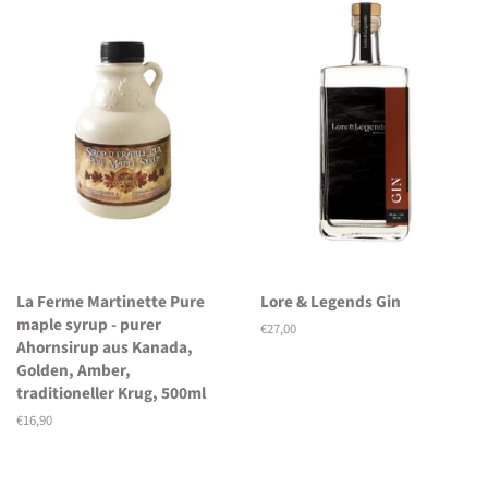
La Ferme Martinette Pure
Lore & Legends Gin
maple syrup - purer
Normaler
€27,00
Ahornsirup aus Kanada,
Preis
Golden, Amber,
traditioneller Krug, 500ml
Normaler
€16,90
Preis