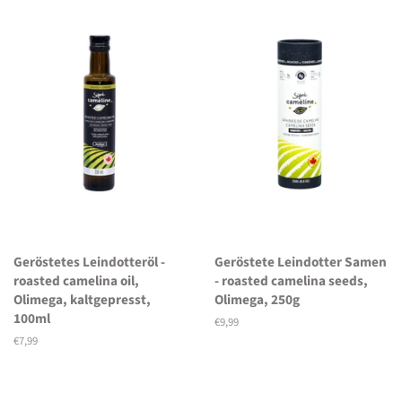
Geröstetes Leindotteröl -
Geröstete Leindotter Samen
roasted camelina oil,
- roasted camelina seeds,
Olimega, kaltgepresst,
Olimega, 250g
100ml
Normaler
€9,99
Preis
Normaler
€7,99
Preis