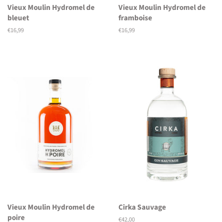
Vieux Moulin Hydromel de
Vieux Moulin Hydromel de
bleuet
framboise
Normaler
€16,99
Normaler
€16,99
Preis
Preis
Vieux Moulin Hydromel de
Cirka Sauvage
poire
Normaler
€42,00