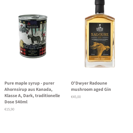
Pure maple syrup - purer
O'Dwyer Radoune
Ahornsirup aus Kanada,
mushroom aged Gin
Klasse A, Dark, traditionelle
Normaler
€45,00
Dose 540ml
Preis
Normaler
€15,90
Preis