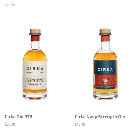
Preis
Normaler
€26,99
Preis
Cirka Gin 375
Cirka Navy Strength Gin
Normaler
€36,00
Normaler
€45,00
Preis
Preis