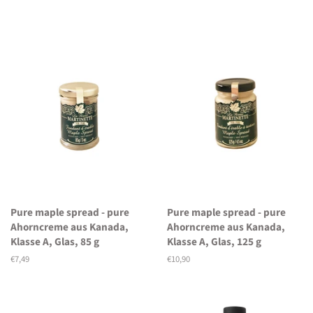
Pure maple spread - pure
Pure maple spread - pure
Ahorncreme aus Kanada,
Ahorncreme aus Kanada,
Klasse A, Glas, 85 g
Klasse A, Glas, 125 g
Normaler
€7,49
Normaler
€10,90
Preis
Preis