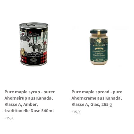
Pure maple syrup - purer
Pure maple spread - pure
Ahornsirup aus Kanada,
Ahorncreme aus Kanada,
Klasse A, Amber,
Klasse A, Glas, 265 g
traditionelle Dose 540ml
Normaler
€15,90
Preis
Normaler
€15,90
Preis