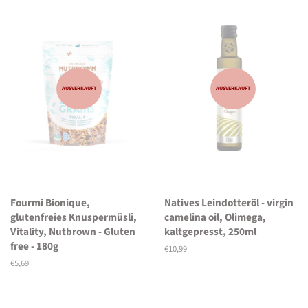
AUSVERKAUFT
AUSVERKAUFT
Fourmi Bionique,
Natives Leindotteröl - virgin
glutenfreies Knuspermüsli,
camelina oil, Olimega,
Vitality, Nutbrown - Gluten
kaltgepresst, 250ml
free - 180g
Normaler
€10,99
Preis
Normaler
€5,69
Preis