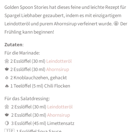
Golden Spoon Stories hat dieses feine und leichte Rezept für
Spargel Liebhaber gezaubert, indem es mit einzigartigem
Leindotteröl und purem Ahornsirup verfeinert wurde. 🤩 Der
Frühling kann beginnen!
Zutaten
:
Für die Marinade:
🌼 2 Esslöffel (30 ml)
Leindotteröl
🍁 2 Esslöffel (30 ml)
Ahornsirup
🧄 2 Knoblauchzehen, gehackt
🔥 1 Teelöffel (5 ml) Chili Flocken
Für das Salatdressing:
🌼 2 Esslöffel (30 ml)
Leindotteröl
🍁 2 Esslöffel (30 ml)
Ahornsirup
🍋 3 Esslöffel (45 ml) Limettensatz
🇯🇵 1 Esslöffel Soya Sauce