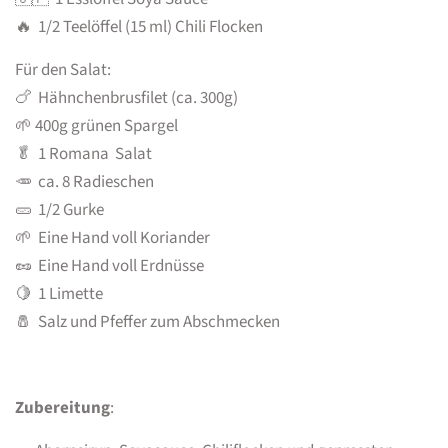
🔥 1/2 Teelöffel (15 ml) Chili Flocken
Für den Salat:
🍗 Hähnchenbrusfilet (ca. 300g)
🌱 400g grünen Spargel
🥬 1 Romana Salat
🥕 ca. 8 Radieschen
🥒 1/2 Gurke
🌱 Eine Hand voll Koriander
🥜 Eine Hand voll Erdnüsse
🍋 1 Limette
🧂 Salz und Pfeffer zum Abschmecken
Zubereitung
: