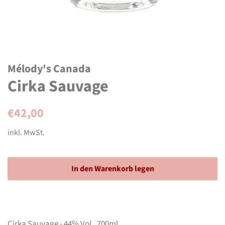
Mélody's Canada
Cirka Sauvage
Normaler
Sonderpreis
€42,00
Preis
inkl. MwSt.
In den Warenkorb legen
Cirka Sauvage - 44% Vol., 700ml