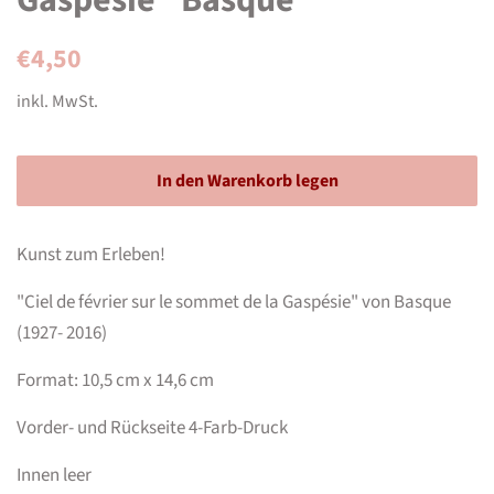
Gaspésie" Basque
Normaler
Sonderpreis
€4,50
Preis
inkl. MwSt.
In den Warenkorb legen
Kunst zum Erleben!
"Ciel de février sur le sommet de la Gaspésie" von Basque
(1927- 2016)
Format: 10,5 cm x 14,6 cm
Vorder- und Rückseite 4-Farb-Druck
Innen leer