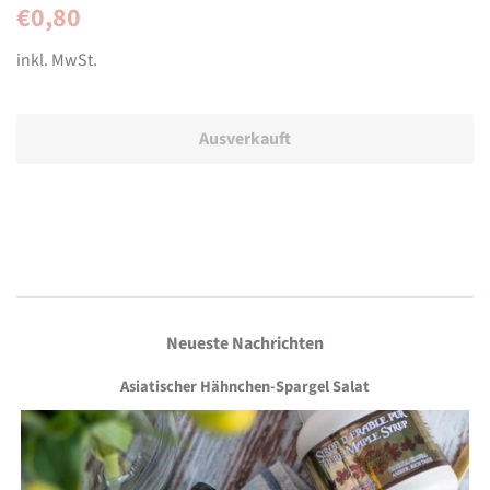
Normaler
Sonderpreis
€0,80
Preis
inkl. MwSt.
Ausverkauft
Neueste Nachrichten
Asiatischer Hähnchen-Spargel Salat