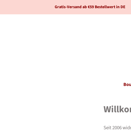
Gratis-Versand ab €59 Bestellwert in DE
Bou
Willko
Seit 2006 wid