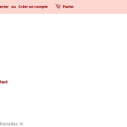
ecter
ou
Créer un compte
Panier
tact
 Kanadas. In