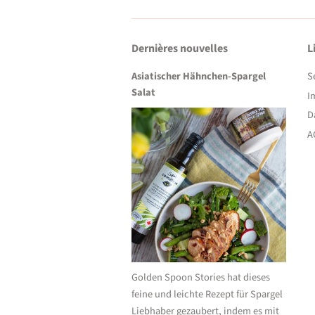
Dernières nouvelles
L
Asiatischer Hähnchen-Spargel
S
Salat
I
D
A
Golden Spoon Stories hat dieses
feine und leichte Rezept für Spargel
Liebhaber gezaubert, indem es mit