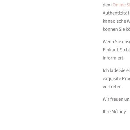
dem
Online 
Authentizität
kanadische W
können Sie kö
Wenn Sie uns
Einkauf. So b
informiert.
Ich lade Sie 
exquisite Pro
vertreten.
Wir freuen uns
Ihre Mélody