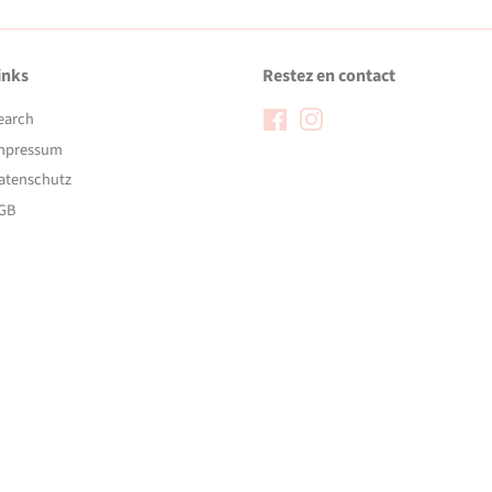
inks
Restez en contact
earch
Facebook
Instagram
mpressum
atenschutz
GB