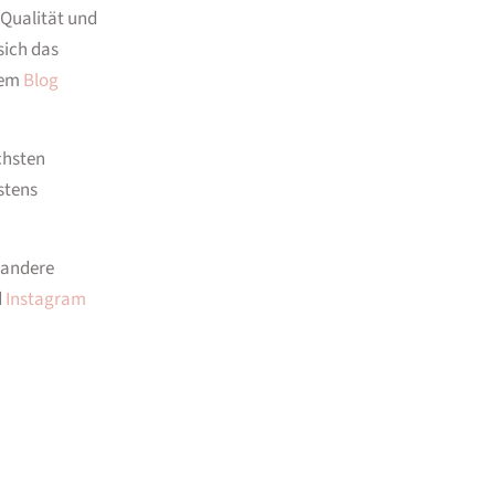
Qualität und
sich das
dem
Blog
chsten
stens
 andere
d
Instagram