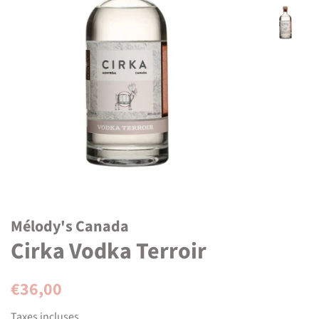
Mélody's Canada
Cirka Vodka Terroir
Prix
Prix
€36,00
régulier
réduit
Taxes incluses.