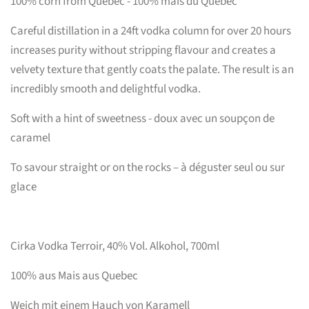
100% corn from Quebec - 100% mais du Québec
Careful distillation in a 24ft vodka column for over 20 hours
increases purity without stripping flavour and creates a
velvety texture that gently coats the palate. The result is an
incredibly smooth and delightful vodka.
Soft with a hint of sweetness -
doux avec un soupçon de
caramel
To savour straight or on the rocks – à déguster seul ou sur
glace
Cirka Vodka Terroir, 40% Vol. Alkohol, 700ml
100% aus Mais aus Quebec
Weich mit einem Hauch von Karamell