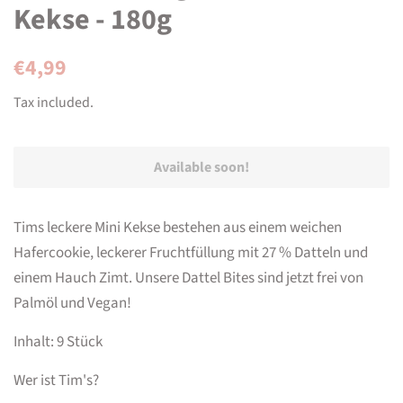
Kekse - 180g
Regular
Sale
€4,99
price
price
Tax included.
Available soon!
Tims leckere Mini Kekse bestehen aus einem weichen
Hafercookie, leckerer Fruchtfüllung mit 27 % Datteln und
einem Hauch Zimt. Unsere Dattel Bites sind jetzt frei von
Palmöl und Vegan!
Inhalt: 9 Stück
Wer ist Tim's?