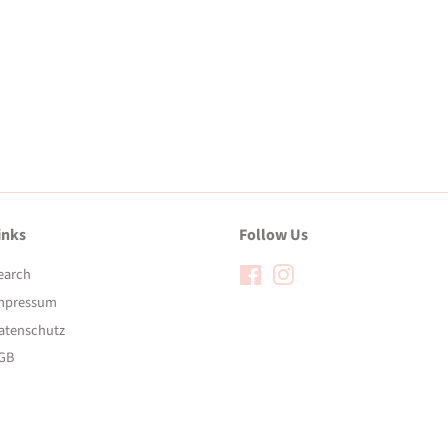
inks
Follow Us
earch
Facebook
Instagram
mpressum
atenschutz
GB