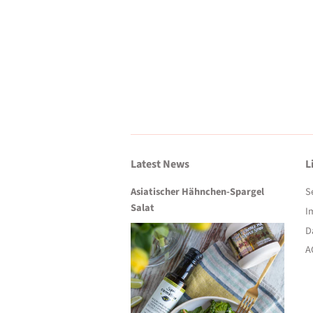
Latest News
L
Asiatischer Hähnchen-Spargel
S
Salat
I
D
A