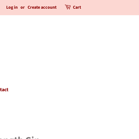
Log in
or
Create account
Cart
tact