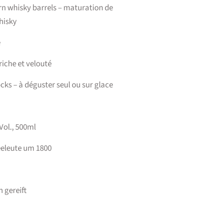
n whisky barrels – maturation de
hisky
é
riche et velouté
ocks – à déguster seul ou sur glace
Vol., 500ml
eeleute um 1800
 gereift