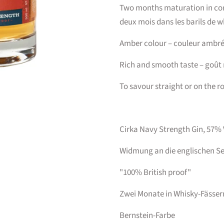
Two months maturation in cor
deux mois dans les barils de w
Amber colour – couleur ambr
Rich and smooth taste – goût 
To savour straight or on the r
Cirka Navy Strength Gin, 57% 
Widmung an die englischen S
"100% British proof"
Zwei Monate in Whisky-Fässern
Bernstein-Farbe