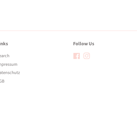
inks
Follow Us
earch
Facebook
Instagram
mpressum
atenschutz
GB