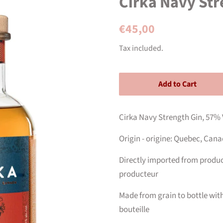
Cirka Navy Str
Regular
Sale
€45,00
price
price
Tax included.
Add to Cart
Cirka Navy Strength Gin, 57% 
Origin - origine: Quebec, Can
Directly imported from produc
producteur
Made from grain to bottle with 
bouteille