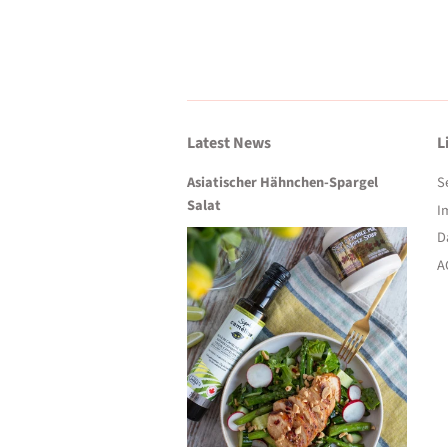
Latest News
L
Asiatischer Hähnchen-Spargel
S
Salat
I
D
A