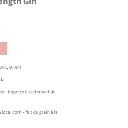
ength Gin
Vol., 500ml
ada
er - importé directement du
local corn – fait du grain à la