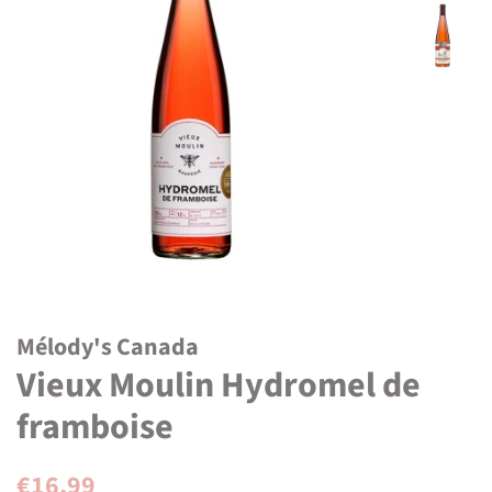
Mélody's Canada
Vieux Moulin Hydromel de
framboise
Regular
Sale
€16,99