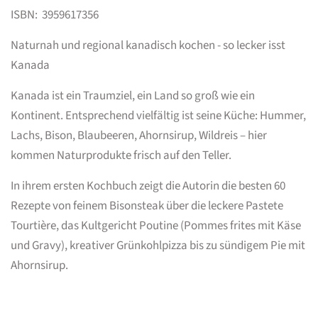
ISBN:
3959617356
Naturnah und regional kanadisch kochen - so lecker isst
Kanada
Kanada ist ein Traumziel, ein Land so groß wie ein
Kontinent. Entsprechend vielfältig ist seine Küche:
Hummer,
Lachs, Bison, Blaubeeren, Ahornsirup, Wildreis
– hier
kommen Naturprodukte frisch auf den Teller.
In ihrem ersten Kochbuch zeigt die Autorin
die besten 60
Rezepte
von feinem
Bisonsteak
über die leckere
Pastete
Tourtière
, das Kultgericht
Poutine
(Pommes frites mit Käse
und Gravy), kreativer
Grünkohlpizza
bis zu sündigem
Pie mit
Ahornsirup
.