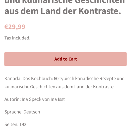
und kulinarische Geschichten
aus dem Land der Kontraste.
Regular
Sale
€29,99
price
price
Tax included.
Add to Cart
Kanada. Das Kochbuch: 60 typisch kanadische Rezepte und
kulinarische Geschichten aus dem Land der Kontraste.
Autorin: Ina Speck von Ina Isst
Sprache: Deutsch
Seiten: 192