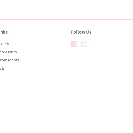
inks
Follow Us
earch
Facebook
Instagram
mpressum
atenschutz
GB