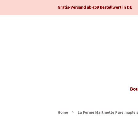
Gratis-Versand ab €59 Bestellwert in DE
Bou
›
Home
La Ferme Martinette Pure maple s