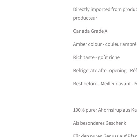
Directly imported from produc
producteur
Canada Grade A
Amber colour - couleur ambré
Rich taste - goût riche
Refrigerate after opening - Réf
Best before - Meilleur avant -
100% purer Ahornsirup aus K
Als besonderes Geschenk
Für den puren Genuss auf Pfa