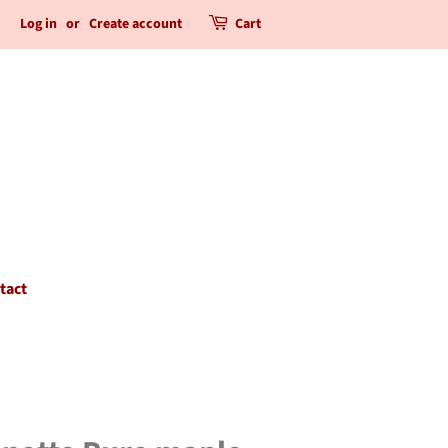
Log in
or
Create account
Cart
tact