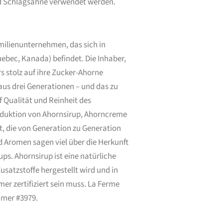
nd Schlagsahne verwendet werden.
amilienunternehmen, das sich in
uebec, Kanada) befindet. Die Inhaber,
s stolz auf ihre Zucker-Ahorne
aus drei Generationen – und das zu
f Qualität und Reinheit des
oduktion von Ahornsirup, Ahorncreme
t, die von Generation zu Generation
 Aromen sagen viel über die Herkunft
ups. Ahornsirup ist eine natürliche
satzstoffe hergestellt wird und in
r zertifiziert sein muss. La Ferme
mmer #3979.