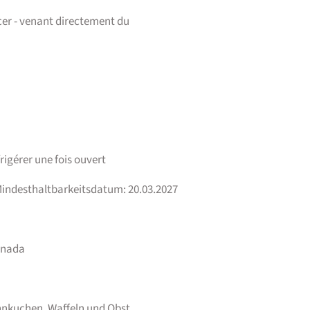
er - venant directement du
rigérer une fois ouvert
 Mindesthaltbarkeitsdatum: 20.03.2027
anada
nnkuchen, Waffeln und Obst