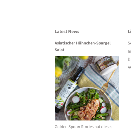
Latest News
L
Asiatischer Hähnchen-Spargel
S
Salat
I
D
A
Golden Spoon Stories hat dieses