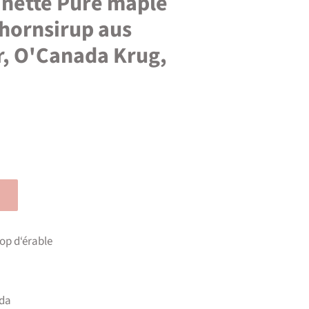
inette Pure maple
Ahornsirup aus
, O'Canada Krug,
op d‘érable
ada