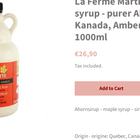
La Ferme Mart
syrup - purer 
Kanada, Amber
1000ml
Regular
Sale
€26,90
price
price
Tax included.
Add to Cart
Ahornsirup – maple syrup – sir
Origin - origine: Quebec, Can