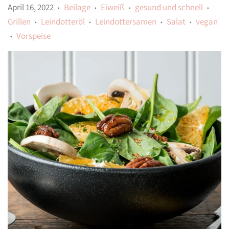
April 16, 2022
Beilage
Eiweiß
gesund und schnell
•
•
•
•
Grillen
Leindotteröl
Leindottersamen
Salat
vegan
•
•
•
•
Vorspeise
•